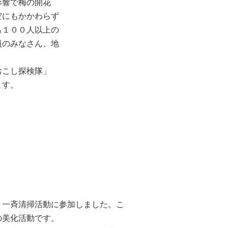
影響で梅の開花
空にもかかわらず
も１００人以上の
員のみなさん、地
おこし探検隊」
ます。
」一斉清掃活動に参加しました。こ
の美化活動です。