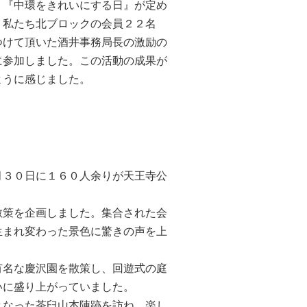
、『中環をきれいにする日』が定め
。私たち北ブロックの会員２２名
つけて頂いた酒井事務局長の激励の
に参加しました。この活動の成果が
ように感じました。
３０日に１６０人余りが天王寺公
散策を企画しました。集合された会
生まれ変わった景色に驚きの声を上
名な慶沢園を散策し、回遊式の庭
いに盛り上がっていました。
なった茶臼山本陣跡を訪ね、楽し