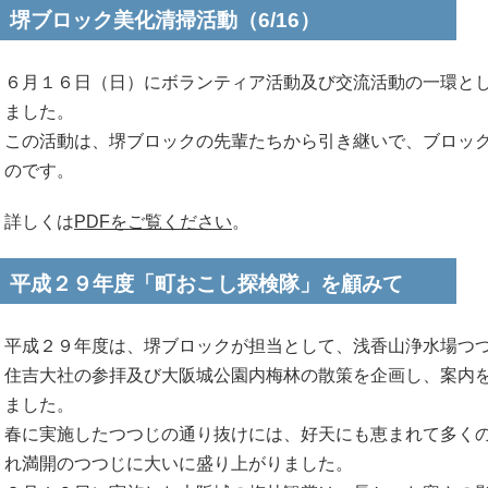
堺ブロック美化清掃活動（6/16）
６月１６日（日）にボランティア活動及び交流活動の一環と
ました。
この活動は、堺ブロックの先輩たちから引き継いで、ブロッ
のです。
詳しくは
PDFをご覧ください
。
平成２９年度「町おこし探検隊」を顧みて
平成２９年度は、堺ブロックが担当として、浅香山浄水場つ
住吉大社の参拝及び大阪城公園内梅林の散策を企画し、案内
ました。
春に実施したつつじの通り抜けには、好天にも恵まれて多く
れ満開のつつじに大いに盛り上がりました。