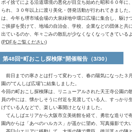
ポイ捨てによる沿道環境の悪化が目立ち始めた昭和６０年に
られ、３０年以上に渡り美化・啓発活動が行われてきました
は、今年も堺市域会場の大泉緑地中環口広場に集合し、駆け
ご挨拶を受けて、地域の自治会、学校、企業などの団体と共
出ているのか、年々ごみの散乱が少なくなくなってきている
(
PDFをご覧ください
)
第48回“町おこし探検隊”開催報告（3/30）
前日までの寒さとは打って変わって、春の陽気になった３月
園の“てんしば広場”に結集しました。
今回の町おこし探検隊は、リニューアルされた天王寺公園の
員の中には、懐かしそうに付近を見渡している人、すっかり
げている人などで、楽しい幕開けとなりました。
てんしばエリアから大阪市立美術館を経て、勇壮な造りで有
園内からは「あべのハルカス」が遥かに望め、写真撮影で大
茶臼山エリアに移動して、大坂の陣で豊臣、徳川其々の陣と