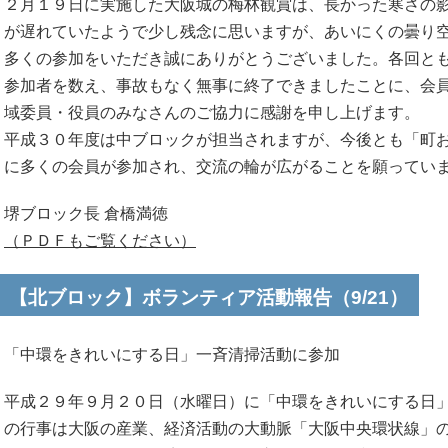
２月１９日に実施した大阪城の梅林観賞は、長かった寒さの
が遅れていたようで少し残念に思いますが、あいにくの曇り
多くの参加をいただき誠にありがとうございました。各回と
参加者を数え、事故もなく無事に終了できましたことに、会
域委員・役員のみなさんのご協力に感謝を申し上げます。
平成３０年度は中ブロックが担当されますが、今後とも「町
に多くの会員が参加され、交流の輪が広がることを願ってい
堺ブロック長 倉橋満徳
（ＰＤＦもご覧ください）
【北ブロック】ボランティア活動報告（9/21）
「中環をきれいにする日」一斉清掃活動に参加
平成２９年９月２０日（水曜日）に「中環をきれいにする日
の行事は大阪の産業、経済活動の大動脈「大阪中央環状線」