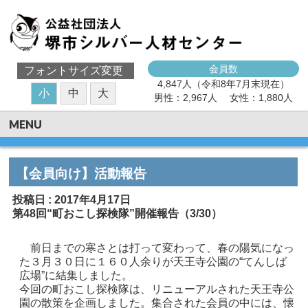
会員数
フォントサイズ変更
4,847人（令和8年7月末現在）
小
中
大
男性：2,967人
女性：1,880人
MENU
【会員向け】活動報告
投稿日 : 2017年4月17日
第48回“町おこし探検隊”開催報告（3/30）
前日までの寒さとは打って変わって、春の陽気になっ
た３月３０日に１６０人余りが天王寺公園の“てんしば
広場”に結集しました。
今回の町おこし探検隊は、リニューアルされた天王寺公
園の散策を企画しました。集合された会員の中には、懐