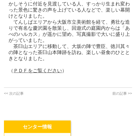
かしそうに付近を見渡している人、すっかり生まれ変わ
った景色に驚きの声を上げている人などで、楽しい幕開
けとなりました。
てんしばエリアから大阪市立美術館を経て、勇壮な造
りで有名な慶沢園を散策し、回遊式の庭園内からは「あ
べのハルカス」が遥かに望め、写真撮影で大いに盛り上
がっていました。
茶臼山エリアに移動して、大坂の陣で豊臣、徳川其々
の陣となった茶臼山本陣跡を訪ね、楽しい昼食のひとと
きとなりました。
（
ＰＤＦをご覧ください
）
<<
次の記事
前の記事
>>
センター情報